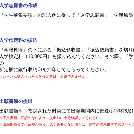
入学志願書の作成
『学生募集要項』の記入例に従って「入学志願書」「学籍原簿
入学検定料の振込
『学籍原簿』の下にある『振込領収書』『振込依頼書』を切り
入学検定料（10,000円）を振り込んでください。その際、
の
所定欄に銀行収納印を押印してもらってください。
※いったん納入された入学検定料は、返還できません。
出願書類の提出
出願書類を、指定された封筒にて出願期間内に郵送(消印有効)
※不足書類・誤記のないよう、提出前に十分確認してください。
※出願期限までに余裕があり、急ぐ必要がない場合は、通常の簡易書留でお送りく