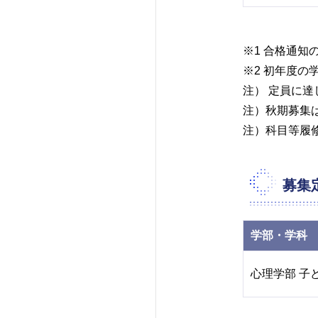
※1 合格通知
※2 初年度
注） 定員に
注）秋期募集
注）科目等履
募集
学部・学科
心理学部 子