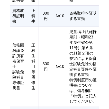
証明書
生
類
資格取
正
300
資格取得を証明
得証明
科
№10
円
する書類
書
生
児童福祉法施行
規則（昭和23
年厚生省令第
幼稚園
正
11号）第６条
教諭免
科
の11第２項の
許所有
生
規定による保育
者保育
科
300
士試験免除の指
士
目
№10
円
定科目専修を証
試験免
等
明する書類
除科目
履
特例制度用の証
専修証
修
明書について
明書
生
は、備考欄に
「特例」と記入
してください。