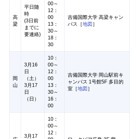
00～
平日随
12：
時
高
00
吉備国際大学 高梁キャン
(3日前
梁
13：
パス［
地図
］
までに
30～
要連絡)
18：
30
10：
3月16
00～
日
12：
吉備国際大学 岡山駅前キ
岡
（土）
00
ャンパス 1号館5F 多目的
山
3月17
13：
室［
地図
］
日
30～
（日）
16：
00
10：
00～
12：
3月17