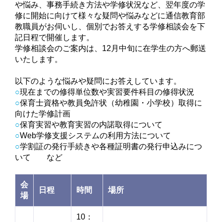
や悩み、事務手続き方法や学修状況など、翌年度の学
修に開始に向けて様々な疑問や悩みなどに通信教育部
教職員がお伺いし、個別でお答えする学修相談会を下
記日程で開催します。
学修相談会のご案内は、12月中旬に在学生の方へ郵送
いたします。
以下のような悩みや疑問にお答えしています。
○
現在までの修得単位数や実習要件科目の修得状況
○
保育士資格や教員免許状（幼稚園・小学校）取得に
向けた学修計画
○
保育実習や教育実習の内諾取得について
○
Web学修支援システムの利用方法について
○
学割証の発行手続きや各種証明書の発行申込みにつ
いて など
会
日程
時間
場所
場
10：