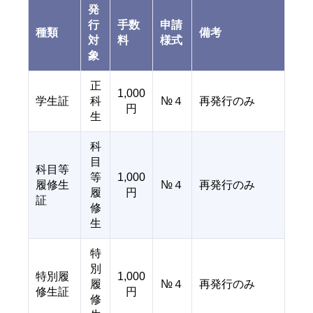
発
行
手数
申請
種類
備考
対
料
様式
象
正
1,000
学生証
科
№４
再発行のみ
円
生
科
目
科目等
等
1,000
履修生
№４
再発行のみ
履
円
証
修
生
特
別
特別履
1,000
履
№４
再発行のみ
修生証
円
修