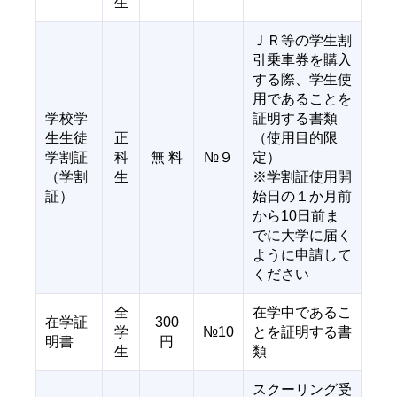
生
ＪＲ等の学生割
引乗車券を購入
する際、学生使
用であることを
学校学
証明する書類
生生徒
正
（使用目的限
学割証
科
無 料
№９
定）
（学割
生
※学割証使用開
証）
始日の１か月前
から10日前ま
でに大学に届く
ように申請して
ください
全
在学中であるこ
在学証
300
学
№10
とを証明する書
明書
円
生
類
スクーリング受