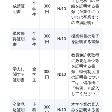
了した科目の成
全
成績証
300
績を証明する書
学
№10
明書
円
類（卒業生につ
生
いては卒業まで
の成績証明）
単位修
全
300
授業科目の修了
得証明
学
№10
円
を証明する書類
書
生
教員免許状取得
に必要な単位等
を証明する書
学力に
全
300
類。特例制度用
関する
学
№10
円
の証明書につい
証明書
生
ては、備考欄に
「特例」と記入
してください。
卒業見
正
本学卒業の見込
300
込証明
科
№10
みを証明する書