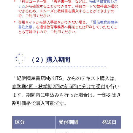
＊
「科目コード一覧」「教科書一覧」などは、
web学修支援シス
テム
から確認することができます。科目コードで教科書が選択
できるため、スムーズに教科書を購入することができますの
で、ご利用ください。
＊
専用サイトから購入手続きができない場合、
「通信教育部教科
書注文票」
を通信教育事務課へ郵送またはFAXしていただくこ
とも可能ですので、ご利用ください。
（２）購入期間
「紀伊國屋書店MyKiTS」からのテキスト購入は、
春学期4回・秋学期2回の計6回に分けて受付
を行い
ます。期間内に申込みを行った場合は、一部を除き
割引価格で購入可能です。
区分
受付期間
発送日