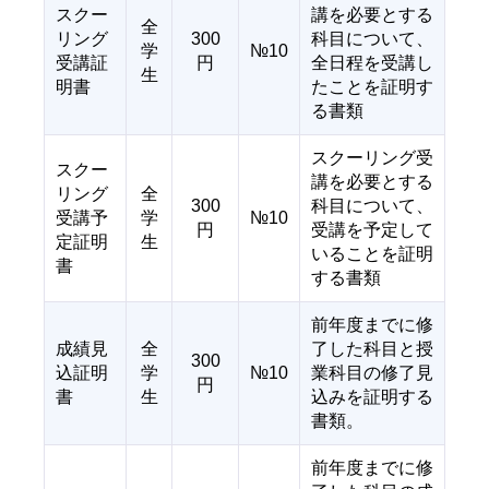
スクー
講を必要とする
全
リング
300
科目について、
学
№10
受講証
円
全日程を受講し
生
明書
たことを証明す
る書類
スクーリング受
スクー
講を必要とする
リング
全
300
科目について、
受講予
学
№10
円
受講を予定して
定証明
生
いることを証明
書
する書類
前年度までに修
成績見
全
了した科目と授
300
込証明
学
№10
業科目の修了見
円
書
生
込みを証明する
書類。
前年度までに修