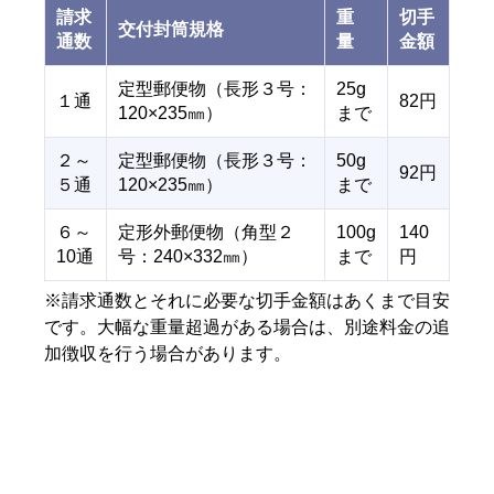
請求
重
切手
交付封筒規格
通数
量
金額
定型郵便物（長形３号：
25g
１通
82円
120×235㎜）
まで
２～
定型郵便物（長形３号：
50g
92円
５通
120×235㎜）
まで
６～
定形外郵便物（角型２
100g
140
10通
号：240×332㎜）
まで
円
※請求通数とそれに必要な切手金額はあくまで目安
です。大幅な重量超過がある場合は、別途料金の追
加徴収を行う場合があります。