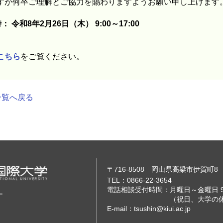
すが何卒ご理解とご協力を賜わりますようお願い申し上げます
令和8年2月26日（木） 9:00～17:00
こちら
をご覧ください。
一覧へ戻る
〒716-8508 岡山県高梁市伊賀町8
TEL：0866-22-3654
電話相談受付時間：月曜日～金曜日 9
ー
（祝日、大学の休業日
E-mail：tsushin@kiui.ac.jp